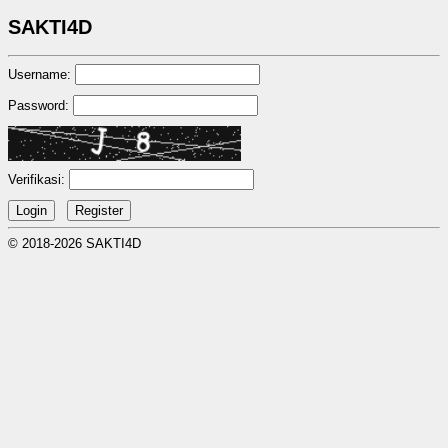
SAKTI4D
Username:
Password:
Verifikasi:
© 2018-2026 SAKTI4D