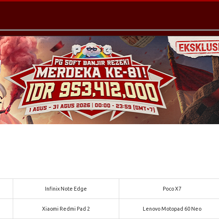
Infinix Note Edge
Poco X7
Xiaomi Redmi Pad 2
Lenovo Motopad 60 Neo