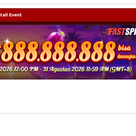
tail Event