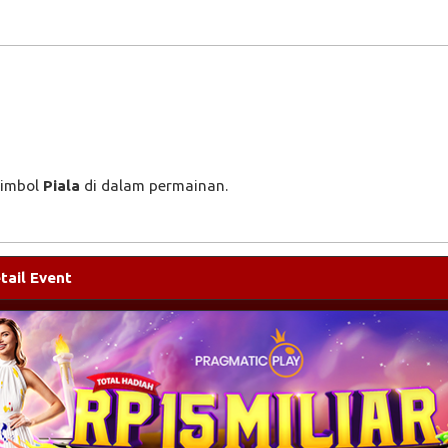
simbol
Piala
di dalam permainan.
tail Event