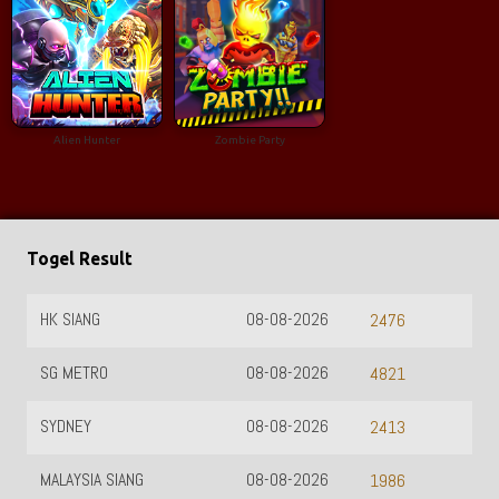
Alien Hunter
Zombie Party
Togel Result
HK SIANG
08-08-2026
2476
SG METRO
08-08-2026
4821
SYDNEY
08-08-2026
2413
MALAYSIA SIANG
08-08-2026
1986