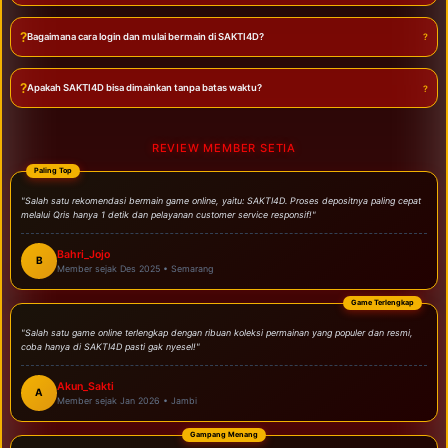
?
Bagaimana cara login dan mulai bermain di SAKTI4D?
?
Apakah SAKTI4D bisa dimainkan tanpa batas waktu?
REVIEW MEMBER SETIA
Paling Top
"Salah satu rekomendasi bermain game online, yaitu: SAKTI4D. Proses depositnya paling cepat
melalui Qris hanya 1 detik dan pelayanan customer service responsif!"
Bahri_Jojo
B
Member sejak Des 2025 • Semarang
Game Terlengkap
"Salah satu game online terlengkap dengan ribuan koleksi permainan yang populer dan resmi,
coba hanya di SAKTI4D pasti gak nyesel!"
Akun_Sakti
A
Member sejak Jan 2026 • Jambi
Gampang Menang