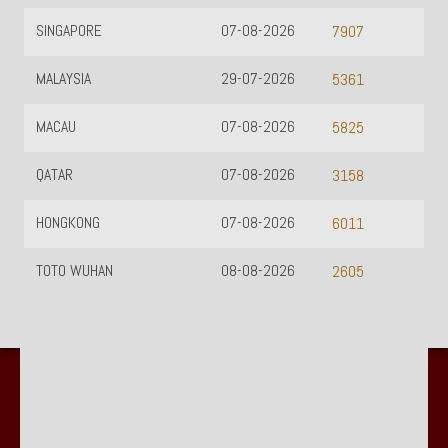
SINGAPORE
07-08-2026
7907
MALAYSIA
29-07-2026
5361
MACAU
07-08-2026
5825
QATAR
07-08-2026
3158
HONGKONG
07-08-2026
6011
TOTO WUHAN
08-08-2026
2605