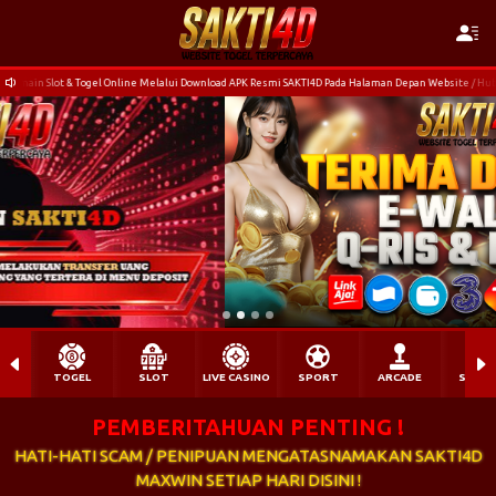
ogel Online Melalui Download APK Resmi SAKTI4D Pada Halaman Depan Website / Hubungi Customer S
TOGEL
SLOT
LIVE CASINO
SPORT
ARCADE
SABU
PEMBERITAHUAN PENTING !
HATI-HATI SCAM / PENIPUAN MENGATASNAMAKAN SAKTI4D
MAXWIN SETIAP HARI DISINI !