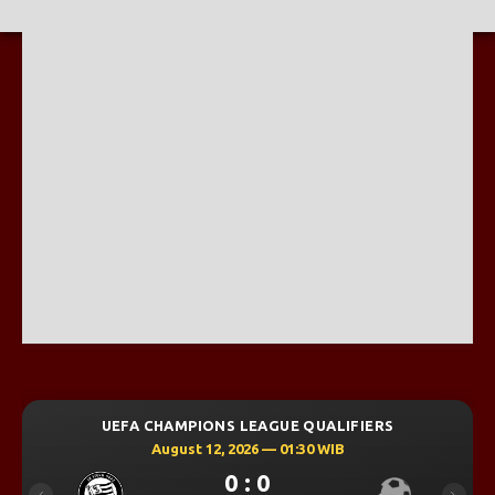
UEFA CHAMPIONS LEAGUE QUALIFIERS
August 12, 2026 — 01:30 WIB
0 : 0