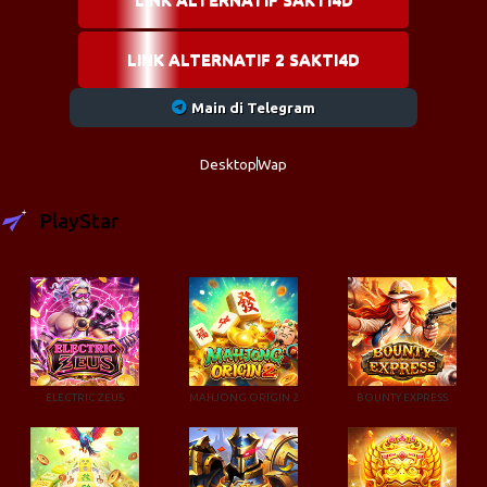
LINK ALTERNATIF 2 SAKTI4D
Main di Telegram
Desktop
Wap
PlayStar
ELECTRIC ZEUS
MAHJONG ORIGIN 2
BOUNTY EXPRESS