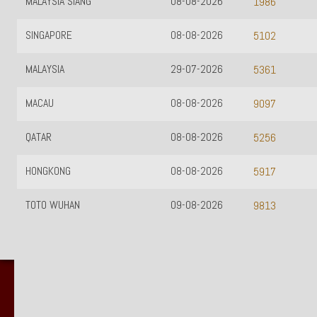
MALAYSIA SIANG
08-08-2026
1986
SINGAPORE
08-08-2026
5102
MALAYSIA
29-07-2026
5361
MACAU
08-08-2026
9097
QATAR
08-08-2026
5256
HONGKONG
08-08-2026
5917
TOTO WUHAN
09-08-2026
9813