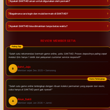
?
Apakah SAKTI4D aman untuk digunakan oleh pemain?
?
Bagaimana cara login dan mulai bermain di SAKTI4D?
?
Apakah SAKTI4D bisa dimainkan tanpa batas waktu?
REVIEW MEMBER SETIA
Paling Top
"Salah satu rekomendasi bermain game online, yaitu: SAKTI4D. Proses depositnya paling cepat
melalui Qris hanya 1 detik dan pelayanan customer service responsif!"
Bahri_Jojo
B
Member sejak Des 2025 • Semarang
Game Terlengkap
"Salah satu game online terlengkap dengan ribuan koleksi permainan yang populer dan resmi,
coba hanya di SAKTI4D pasti gak nyesel!"
Akun_Sakti
A
Member sejak Jan 2026 • Jambi