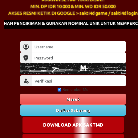
MIN. DP IDR 10.000 & MIN. WD IDR 50.000
AKSES RESMI KETIK DI GOOGLE > sakti4d game / sakti4d login
HAN PENGIRIMAN & GUNAKAN NOMINAL UNIK UNTUK MEMPERCEPA
Remember Me
Masuk
Daftar Sekarang
DOWNLOAD APK SAKTI4D