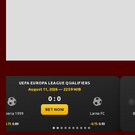
UEFA CHAMPIONS LEAGUE QUALIFIERS
August 11, 2026 — 22:59 WIB
0 : 0
Previous
Ne
BET NOW
Bodo Glimt
Union Saint-Gilloise
0.75
0.77
-0.75
-0.95