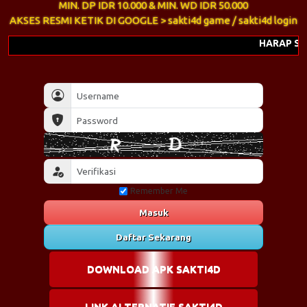
MIN. DP IDR 10.000 & MIN. WD IDR 50.000
AKSES RESMI KETIK DI GOOGLE > sakti4d game / sakti4d login
HARAP SELALU
Remember Me
Masuk
Daftar Sekarang
DOWNLOAD APK SAKTI4D
LINK ALTERNATIF SAKTI4D