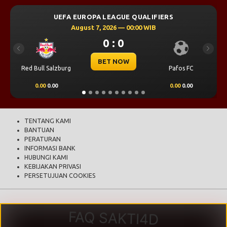
UEFA EUROPA LEAGUE QUALIFIERS
August 7, 2026 — 00:00 WIB
0 : 0
Previous
Next
BET NOW
Red Bull Salzburg
Pafos FC
0.00
0.00
0.00
0.00
TENTANG KAMI
BANTUAN
PERATURAN
INFORMASI BANK
HUBUNGI KAMI
KEBIJAKAN PRIVASI
PERSETUJUAN COOKIES
FAQ SAKTI4D