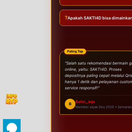
?
Apakah SAKTI4D bisa dimainkan
Paling Top
"Salah satu rekomendasi bermain 
online, yaitu: SAKTI4D. Proses
depositnya paling cepat melalui Qri
hanya 1 detik dan pelayanan custo
service responsif!"
.
Bahri_Jojo
B
Member sejak Des 2025 • Semaran