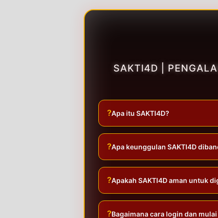
SAKTI4D | PENGAL
?
Apa itu SAKTI4D?
?
Apa keunggulan SAKTI4D diband
?
Apakah SAKTI4D aman untuk di
?
Bagaimana cara login dan mulai