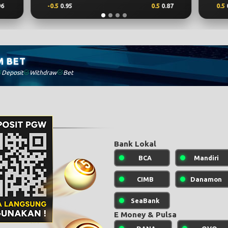
1.00
0.00
0.64
0.00
-0.88
0.
M BET
Deposit
Withdraw
Bet
Bank Lokal
BCA
Mandiri
CIMB
Danamon
SeaBank
E Money & Pulsa