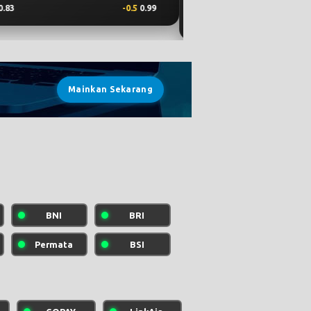
5
0.50
-0.5
-0.74
Mainkan Sekarang
BNI
BRI
Permata
BSI