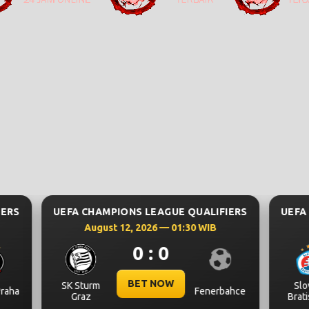
IERS
E-FOOTBALL F24 ELITE CLUB FRIENDLY
E-
August 7, 2026 — 11:00 WIB
1 : 0
BET NOW
Saint-
e-Atletico
e-Chelsea
oise
Madrid
e-G