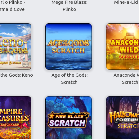
rl o Plinko -
Mega Fire Blaze:
Mine-a-Lic
rmaid Cove
Plinko
 the Gods: Keno
Age of the Gods:
Anaconda W
Scratch
Scratch