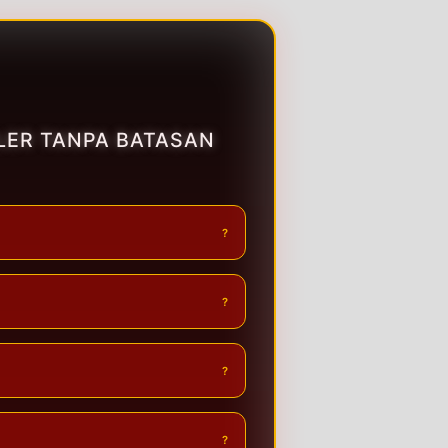
.
LER TANPA BATASAN