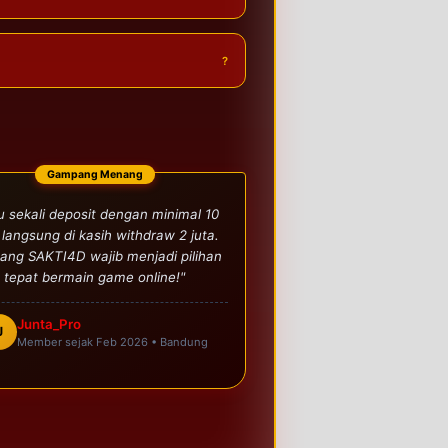
Gampang Menang
u sekali deposit dengan minimal 10
, langsung di kasih withdraw 2 juta.
ng SAKTI4D wajib menjadi pilihan
tepat bermain game online!"
Junta_Pro
J
Member sejak Feb 2026 • Bandung