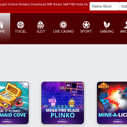
ine Melalui Download APK Resmi SAKTI4D Pada Halaman Depan Website / Hubungi Cu
ME
TOGEL
SLOT
LIVE CASINO
SPORT
SABUNG
ARC