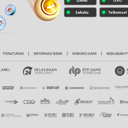
DANA
OVO
Sakuku
Telkomsel
PERATURAN
|
INFORMASI BANK
|
HUBUNGI KAMI
|
KEBIJAKAN P