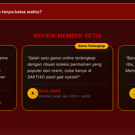
 tanpa batas waktu?
REVIEW MEMBER SETIA
Game Terlengkap
game
"Salah satu game online terlengkap
"Bar
dengan ribuan koleksi permainan yang
ribu
s
populer dan resmi, coba hanya di
Mema
mer
SAKTI4D pasti gak nyesel!"
Akun_Sakti
A
Member sejak Jan 2026 • Jambi
g
.