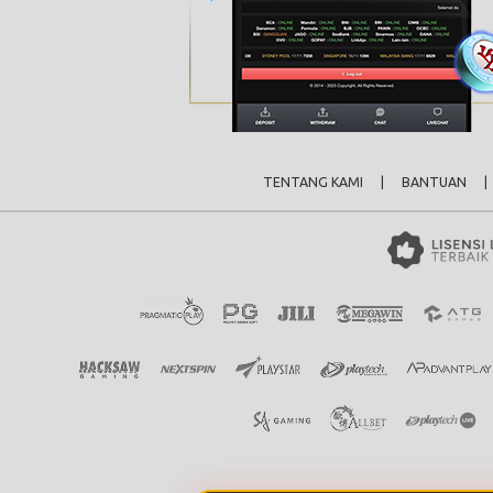
TENTANG KAMI
|
BANTUAN
|