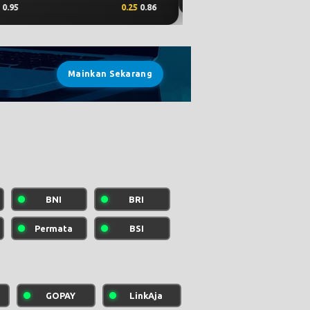
Mainkan Sekarang
BNI
BRI
Permata
BSI
GOPAY
LinkAja