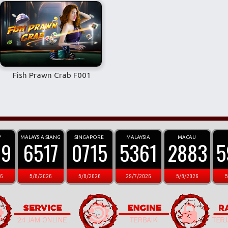
Fish Prawn Crab F001
Y
MALAYSIA SIANG
SINGAPORE
MALAYSIA
MACAU
99
6517
0715
5361
2883
5
26
5/8/2026
5/8/2026
29/7/2026
5/8/2026
5