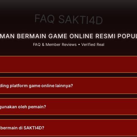
FAQ SAKTI4D
AMAN BERMAIN GAME ONLINE RESMI POPU
FAQ & Member Reviews • Verified Real
ing platform game online lainnya?
gunakan oleh pemain?
 bermain di SAKTI4D?