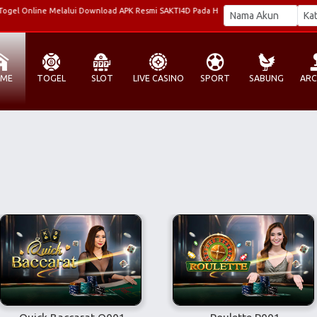
ne Melalui Download APK Resmi SAKTI4D Pada Halaman Depan Website / Hubungi Cu
ME
TOGEL
SLOT
LIVE CASINO
SPORT
SABUNG
ARC