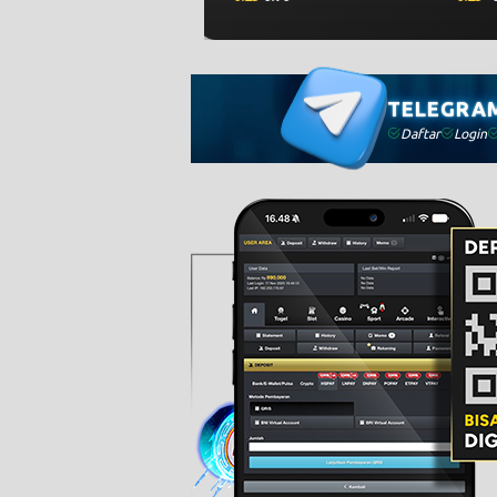
TELEGRA
Daftar
Login