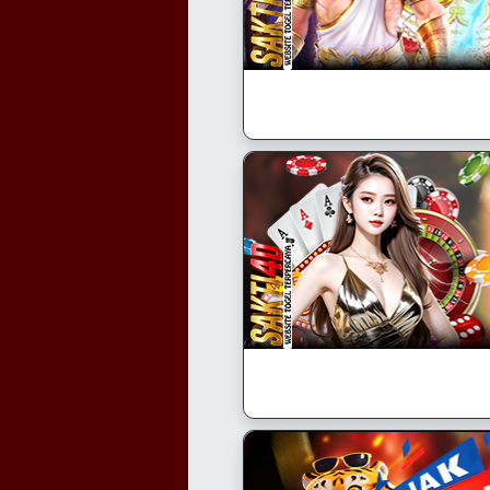
Total Kekalahan 500.000 - 50.0
*CASHBACK 7%
Total Kekalahan 50.000.001 - 1
*CASHBACK 10%
Syarat dan Ketentuan :
Total Kekalahan 100.000.001 ++
• Bonus Berlaku untuk Semua Pe
• Bonus Dibagikan Setiap Hari J
• Bonus Dihitung 0.8% dari Jum
• Bonus Dibagikan Setiap Hari S
Syarat dan Ketentuan :
• Bonus Berlaku untuk Semua Pe
• Bonus Dihitung 0.8% dari Jum