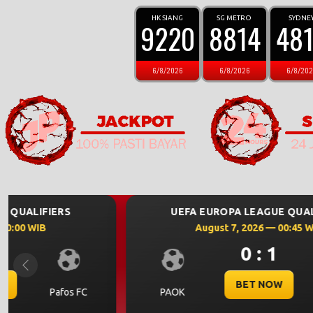
HK SIANG
SG METRO
SYDNE
9220
8814
48
6/8/2026
6/8/2026
6/8/20
UEFA EUROPA LEAGUE QUALIFIERS
UEFA EURO
August 7, 2026 — 02:00 WIB
August
0 : 0
Previous
BET NOW
Heart of
Jagiellonia
Benfica
Midlothian
Bialystok