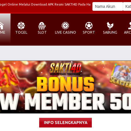
alui Download APK Resmi SAKTI4D Pada Halaman Depan Website / Hubungi Customer
ME
TOGEL
SLOT
LIVE CASINO
SPORT
SABUNG
ARC
INFO SELENGKAPNYA
USUS SEMUA SLOT )