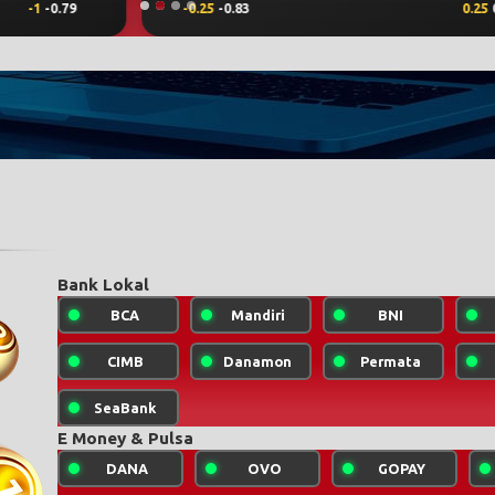
0.00
0.43
0.75
0.68
-
Mainkan Sek
Bank Lokal
BCA
Mandiri
BNI
CIMB
Danamon
Permata
SeaBank
E Money & Pulsa
DANA
OVO
GOPAY