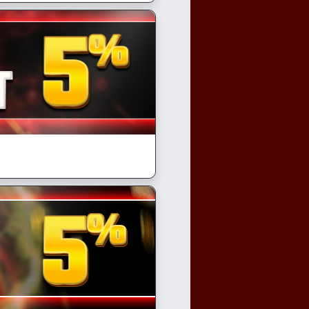
la Sudah Dimainkan
ali Maka Saldo Akan Kami