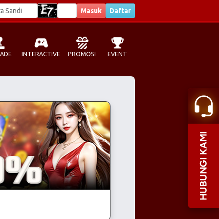
 Service 24 Jam.
Rasakan Kemudahan Bermain Slot & Togel Online Me
Masuk
Daftar
ADE
INTERACTIVE
PROMOSI
EVENT