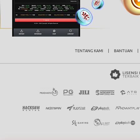
TENTANG KAMI
|
BANTUAN
|