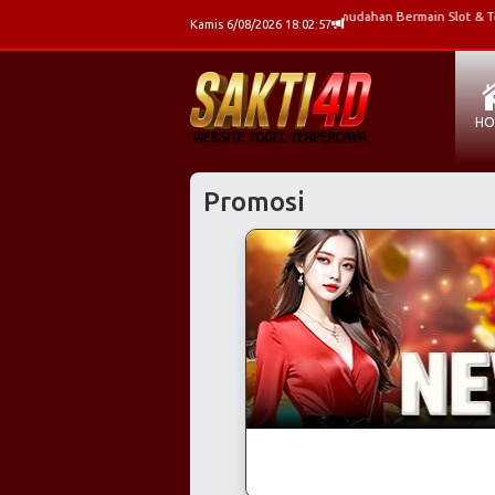
Rasakan Kemudahan Bermain Slot & Togel Online Mel
Kamis 6/08/2026 18:02:59
HO
Promosi
BONUS NEW MEMBER 50% ( KH