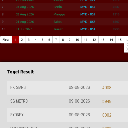
7
03 Aug 2026
Senin
MYD - 864
7847
8
02 Aug 2026
Minggu
MYD - 863
1215
9
01 Aug 2026
Sabtu
MYD - 862
6807
10
31 Jul 2026
Jumat
MYD - 861
9533
First
1
2
3
4
5
6
7
8
9
10
11
12
13
14
15
(
)
Togel Result
HK SIANG
09-08-2026
4008
SG METRO
09-08-2026
5948
SYDNEY
09-08-2026
8082