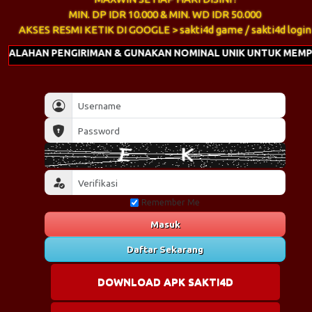
MIN. DP IDR 10.000 & MIN. WD IDR 50.000
AKSES RESMI KETIK DI GOOGLE > sakti4d game / sakti4d login
ALAHAN PENGIRIMAN & GUNAKAN NOMINAL UNIK UNTUK MEMPER
Remember Me
Masuk
Daftar Sekarang
DOWNLOAD APK SAKTI4D