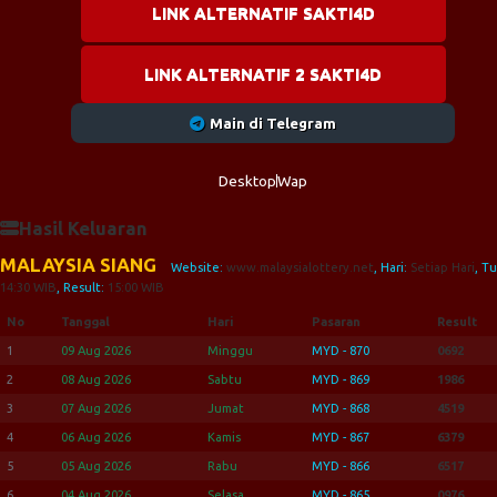
LINK ALTERNATIF SAKTI4D
LINK ALTERNATIF 2 SAKTI4D
Main di Telegram
Desktop
Wap
Hasil Keluaran
MALAYSIA SIANG
Website:
www.malaysialottery.net
, Hari:
Setiap Hari
, T
14:30 WIB
, Result:
15:00 WIB
No
Tanggal
Hari
Pasaran
Result
1
09 Aug 2026
Minggu
MYD - 870
0692
2
08 Aug 2026
Sabtu
MYD - 869
1986
3
07 Aug 2026
Jumat
MYD - 868
4519
4
06 Aug 2026
Kamis
MYD - 867
6379
5
05 Aug 2026
Rabu
MYD - 866
6517
6
04 Aug 2026
Selasa
MYD - 865
0976