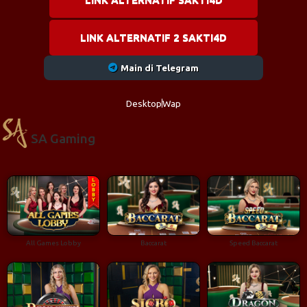
LINK ALTERNATIF 2 SAKTI4D
Main di Telegram
Desktop
Wap
SA Gaming
All Games Lobby
Baccarat
Speed Baccarat