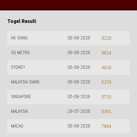
Togel Result
HK SIANG
06-08-2026
9220
SG METRO
06-08-2026
8814
SYDNEY
06-08-2026
4816
MALAYSIA SIANG
06-08-2026
6379
SINGAPORE
05-08-2026
0715
MALAYSIA
29-07-2026
5361
MACAU
06-08-2026
7894