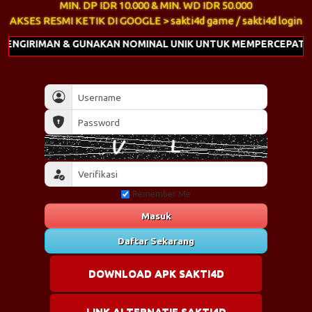
MIN. DP IDR 10.000 & MIN. WD IDR 50.000
AKSES RESMI KETIK DI GOOGLE > sakti4d game / sakti4d login
GIRIMAN & GUNAKAN NOMINAL UNIK UNTUK MEMPERCEPAT PROS
Remember Me
Masuk
Daftar Sekarang
DOWNLOAD APK SAKTI4D
LINK ALTERNATIF SAKTI4D