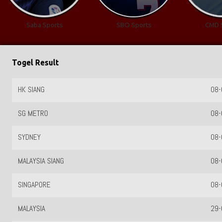
Saba Sports
SBO Sports
CMD 
Togel Result
HK SIANG
08-
SG METRO
08-
SYDNEY
08-
MALAYSIA SIANG
08-
SINGAPORE
08-
MALAYSIA
29-