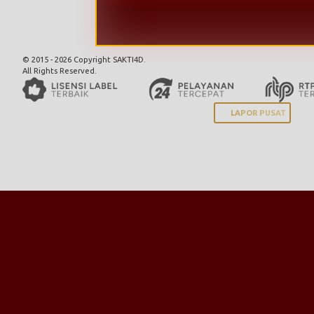
.
© 2015 - 2026 Copyright SAKTI4D.
All Rights Reserved.
LAPOR PUSAT