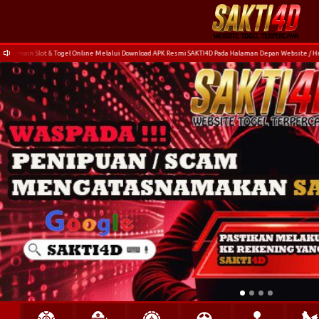
 Slot & Togel Online Melalui Download APK Resmi SAKTI4D Pada Halaman Depan Website / Hubungi C