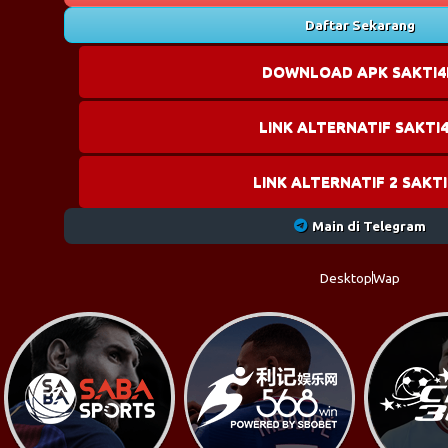
Daftar Sekarang
DOWNLOAD APK SAKTI4
LINK ALTERNATIF SAKTI
LINK ALTERNATIF 2 SAKT
Main di Telegram
Desktop
Wap