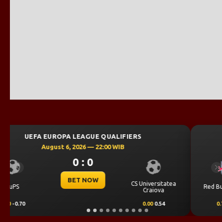
UEFA EUROPA LEAGUE QUALIFIERS
August 7, 2026 — 00:00 WIB
0 : 0
Previous
Ne
BET NOW
Red Bull Salzburg
Pafos FC
0.75
0.57
-0.75
-0.73