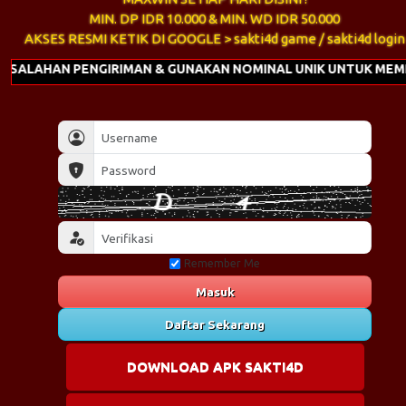
MIN. DP IDR 10.000 & MIN. WD IDR 50.000
AKSES RESMI KETIK DI GOOGLE > sakti4d game / sakti4d login
ALAHAN PENGIRIMAN & GUNAKAN NOMINAL UNIK UNTUK MEMPER
Remember Me
Masuk
Daftar Sekarang
DOWNLOAD APK SAKTI4D