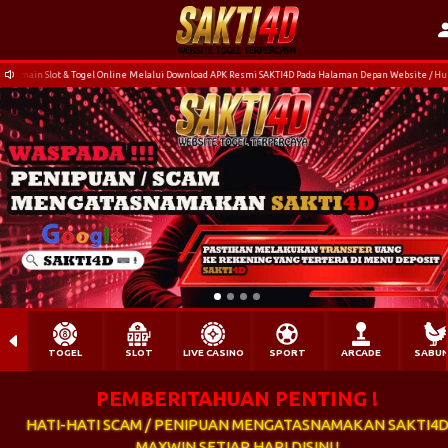
n Slot & Togel Online Melalui Download APK Resmi SAKTI4D Pada Halaman Depan Website / Hubungi 
TOGEL
SLOT
LIVE CASINO
SPORT
ARCADE
SABU
PEMBERITAHUAN PENTING !
HATI-HATI SCAM / PENIPUAN MENGATASNAMAKAN SAKTI4
MAXWIN SETIAP HARI DISINI !