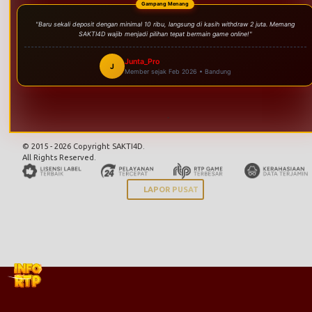
Gampang Menang
"Baru sekali deposit dengan minimal 10 ribu, langsung di kasih withdraw 2 juta. Memang
SAKTI4D wajib menjadi pilihan tepat bermain game online!"
Junta_Pro
J
Member sejak Feb 2026 • Bandung
.
© 2015 - 2026 Copyright SAKTI4D.
All Rights Reserved.
LAPOR PUSAT