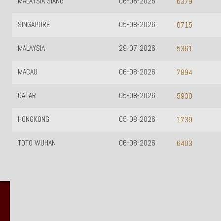
MALAYSIA SIANG
06-08-2026
6379
SINGAPORE
05-08-2026
0715
MALAYSIA
29-07-2026
5361
MACAU
06-08-2026
7894
QATAR
05-08-2026
5930
HONGKONG
05-08-2026
1739
TOTO WUHAN
06-08-2026
6403