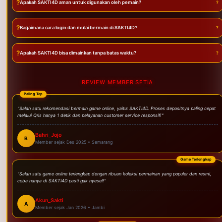
?
Apakah SAKTI4D aman untuk digunakan oleh pemain?
?
Bagaimana cara login dan mulai bermain di SAKTI4D?
?
Apakah SAKTI4D bisa dimainkan tanpa batas waktu?
REVIEW MEMBER SETIA
Paling Top
"Salah satu rekomendasi bermain game online, yaitu: SAKTI4D. Proses depositnya paling cepat
melalui Qris hanya 1 detik dan pelayanan customer service responsif!"
Bahri_Jojo
B
Member sejak Des 2025 • Semarang
Game Terlengkap
"Salah satu game online terlengkap dengan ribuan koleksi permainan yang populer dan resmi,
coba hanya di SAKTI4D pasti gak nyesel!"
Akun_Sakti
A
Member sejak Jan 2026 • Jambi